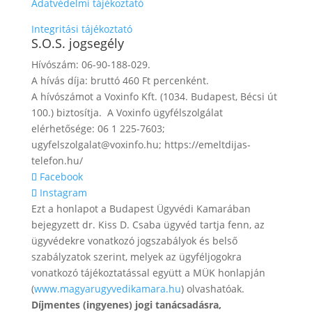
Adatvédelmi tájékoztató
Integritási tájékoztató
S.O.S. jogsegély
Hívószám: 06-90-188-029.
A hívás díja: bruttó 460 Ft percenként.
A hívószámot a Voxinfo Kft. (1034. Budapest, Bécsi út
100.) biztosítja. A Voxinfo ügyfélszolgálat
elérhetősége: 06 1 225-7603;
ugyfelszolgalat@voxinfo.hu; https://emeltdijas-
telefon.hu/
Facebook
Instagram
Ezt a honlapot a Budapest Ügyvédi Kamarában
bejegyzett dr. Kiss D. Csaba ügyvéd tartja fenn, az
ügyvédekre vonatkozó jogszabályok és belső
szabályzatok szerint, melyek az ügyféljogokra
vonatkozó tájékoztatással együtt a MÜK honlapján
(
www.magyarugyvedikamara.hu
) olvashatóak.
Díjmentes (ingyenes) jogi tanácsadásra,