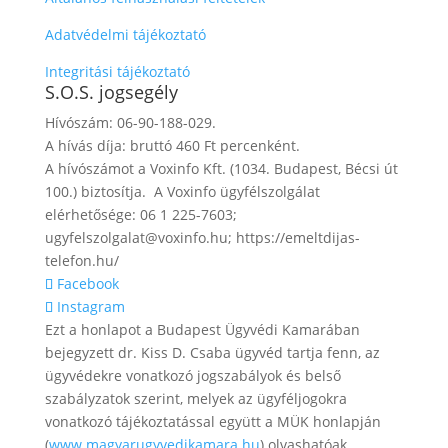
Adatvédelmi tájékoztató
Integritási tájékoztató
S.O.S. jogsegély
Hívószám: 06-90-188-029.
A hívás díja: bruttó 460 Ft percenként.
A hívószámot a Voxinfo Kft. (1034. Budapest, Bécsi út
100.) biztosítja. A Voxinfo ügyfélszolgálat
elérhetősége: 06 1 225-7603;
ugyfelszolgalat@voxinfo.hu; https://emeltdijas-
telefon.hu/
Facebook
Instagram
Ezt a honlapot a Budapest Ügyvédi Kamarában
bejegyzett dr. Kiss D. Csaba ügyvéd tartja fenn, az
ügyvédekre vonatkozó jogszabályok és belső
szabályzatok szerint, melyek az ügyféljogokra
vonatkozó tájékoztatással együtt a MÜK honlapján
(
www.magyarugyvedikamara.hu
) olvashatóak.