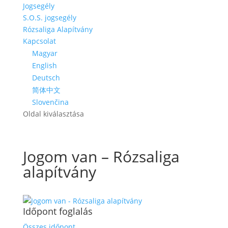
Jogsegély
S.O.S. jogsegély
Rózsaliga Alapítvány
Kapcsolat
Magyar
English
Deutsch
简体中文
Slovenčina
Oldal kiválasztása
Jogom van – Rózsaliga
alapítvány
Időpont foglalás
Összes időpont