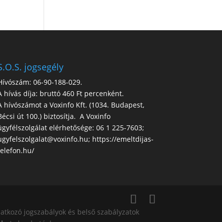
S.O.S. jogsegély
Hívószám: 06-90-188-029.
A hívás díja: bruttó 460 Ft percenként.
A hívószámot a Voxinfo Kft. (1034. Budapest,
Bécsi út 100.) biztosítja. A Voxinfo
ügyfélszolgálat elérhetősége: 06 1 225-7603;
ugyfelszolgalat@voxinfo.hu; https://emeltdijas-
telefon.hu/
atkozó jogszabályok és belső szabályzatok