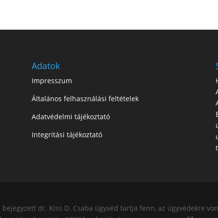
Adatok
Impresszum
Általános felhasználási feltételek
Adatvédelmi tájékoztató
Integritási tájékoztató
ejegyzett dr. Kiss D. Csaba ügyvéd tartja fenn, az ügyvédekre von