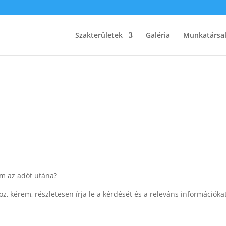
Szakterületek
Galéria
Munkatársa
m az adót utána?
z, kérem, részletesen írja le a kérdését és a releváns információkat