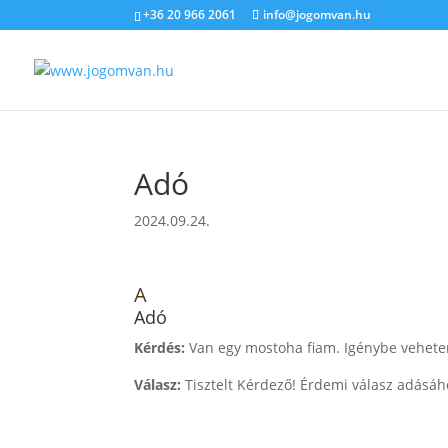
+36 20 966 2061
info@jogomvan.hu
Adó
2024.09.24.
A
Adó
Kérdés:
Van egy mostoha fiam. Igénybe vehete
Válasz:
Tisztelt Kérdező! Érdemi válasz adásáho