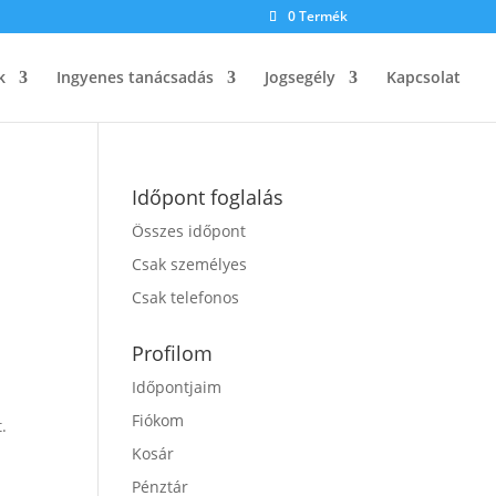
0 Termék
k
Ingyenes tanácsadás
Jogsegély
Kapcsolat
Időpont foglalás
Összes időpont
Csak személyes
Csak telefonos
Profilom
Időpontjaim
Fiókom
.
Kosár
Pénztár