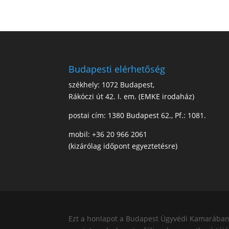
Budapesti elérhetőség
székhely: 1072 Budapest,
Rákóczi út 42. I. em. (EMKE irodaház)
postai cím: 1380 Budapest 62., Pf.: 1081.
mobil: +36 20 966 2061
(kizárólag időpont egyeztetésre)
Ezt a honlapot a Budapest Ügyvédi Kamarában b