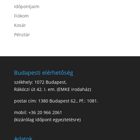
Időpontjaim
Fiókom
Kosár
Pénztár
Budapesti elérhetőség
székhely: 1072 Budapest,
Rákóczi út 42. I. em. (EMKE irodaház)
postai cím: 1380 Budapest 62., Pf.: 1081.
mobil: +36 20 966 2061
(kizárólag időpont egyeztetésre)
Adatok