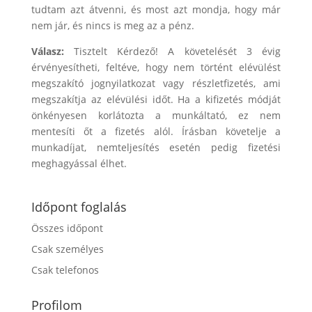
tudtam azt átvenni, és most azt mondja, hogy már
nem jár, és nincs is meg az a pénz.
Válasz:
Tisztelt Kérdező! A követelését 3 évig
érvényesítheti, feltéve, hogy nem történt elévülést
megszakító jognyilatkozat vagy részletfizetés, ami
megszakítja az elévülési időt. Ha a kifizetés módját
önkényesen korlátozta a munkáltató, ez nem
mentesíti őt a fizetés alól. Írásban követelje a
munkadíjat, nemteljesítés esetén pedig fizetési
meghagyással élhet.
Időpont foglalás
Összes időpont
Csak személyes
Csak telefonos
Profilom