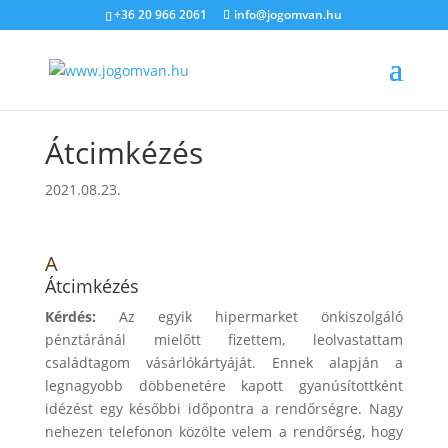
+36 20 966 2061
info@jogomvan.hu
Átcimkézés
2021.08.23.
A
Átcimkézés
Kérdés:
Az egyik hipermarket önkiszolgáló
pénztáránál mielőtt fizettem, leolvastattam
családtagom vásárlókártyáját. Ennek alapján a
legnagyobb döbbenetére kapott gyanúsítottként
idézést egy későbbi időpontra a rendőrségre. Nagy
nehezen telefonon közölte velem a rendőrség, hogy