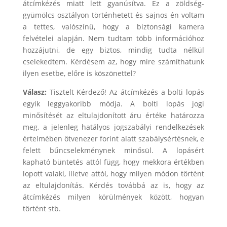
átcímkézés miatt lett gyanúsítva. Ez a zöldség-
gyümölcs osztályon történhetett és sajnos én voltam
a tettes, valószínű, hogy a biztonsági kamera
felvételei alapján. Nem tudtam több információhoz
hozzájutni, de egy biztos, mindig tudta nélkül
cselekedtem. Kérdésem az, hogy mire számíthatunk
ilyen esetbe, előre is köszönettel?
Válasz:
Tisztelt Kérdező! Az átcímkézés a bolti lopás
egyik leggyakoribb módja. A bolti lopás jogi
minősítését az eltulajdonított áru értéke határozza
meg, a jelenleg hatályos jogszabályi rendelkezések
értelmében ötvenezer forint alatt szabálysértésnek, e
felett bűncselekménynek minősül. A lopásért
kapható büntetés attól függ, hogy mekkora értékben
lopott valaki, illetve attól, hogy milyen módon történt
az eltulajdonítás. Kérdés továbbá az is, hogy az
átcímkézés milyen körülmények között, hogyan
történt stb.