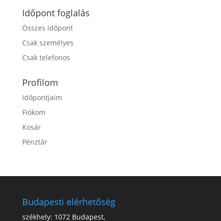
Időpont foglalás
Összes időpont
Csak személyes
Csak telefonos
Profilom
Időpontjaim
Fiókom
Kosár
Pénztár
Budapesti elérhetőség
székhely: 1072 Budapest,