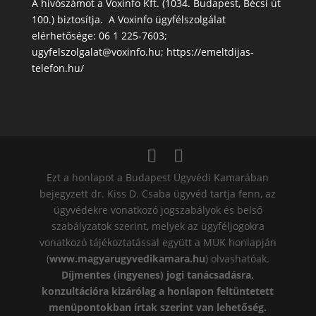
A hívószámot a Voxinfo Kft. (1034. Budapest, Bécsi út
100.) biztosítja. A Voxinfo ügyfélszolgálat
elérhetősége: 06 1 225-7603;
ugyfelszolgalat@voxinfo.hu; https://emeltdijas-
telefon.hu/
Ezt a honlapot a Budapest Ügyvédi Kamarában
bejegyzett dr. Kiss D. Csaba ügyvéd tartja fenn, az
ügyvédekre vonatkozó jogszabályok és belső
szabályzatok szerint, melyek az ügyféljogokra
vonatkozó tájékoztatással együtt a MÜK honlapján
(
www.magyarugyvedikamara.hu
) olvashatóak.
Díjmentes (ingyenes) jogi tanácsadásra,
konzultációra kizárólag a honlapon feltüntetett
menüpontokban írtak szerint van lehetőség.