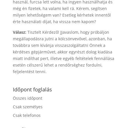
használ, furcsa lett volna, ha ingyen használhatja és
még én fizetek, ha valami kell rá. Kérem, segítsen
milyen lehetőségem van? Esetleg kérhetek innentől
érte használati díjat, ha vissza nem kapom?
Válasz:
Tisztelt Kérdező! JJavaslom, hogy próbáljon
megállapodásra jutni a kölcsönvevővel, azonban, ha
továbbra sem kívánja visszaszolgáltatni Önnek a
kérdéses gépjárművet, akkor egyrészt dolog kiadása
miatt indíthat pert, illetve egyéb feltételek fennállása
esetén célszerű lehet a rendőrséghez fordulni,
feljelentést tenni.
Időpont foglalás
Összes időpont
Csak személyes
Csak telefonos