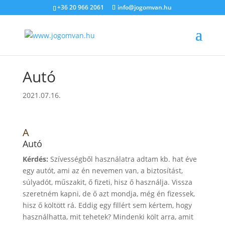
+36 20 966 2061
info@jogomvan.hu
Autó
2021.07.16.
A
Autó
Kérdés:
Szívességből használatra adtam kb. hat éve
egy autót, ami az én nevemen van, a biztosítást,
súlyadót, műszakit, ő fizeti, hisz ő használja. Vissza
szeretném kapni, de ő azt mondja, még én fizessek,
hisz ő költött rá. Eddig egy fillért sem kértem, hogy
használhatta, mit tehetek? Mindenki költ arra, amit