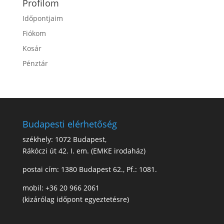
Profilom
Időpontjaim
Fiókom
Kosár
Pénztár
Budapesti elérhetőség
székhely: 1072 Budapest,
Rákóczi út 42. I. em. (EMKE irodaház)
postai cím: 1380 Budapest 62., Pf.: 1081.
mobil: +36 20 966 2061
(kizárólag időpont egyeztetésre)