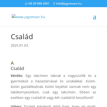
+36 20 966 2061
info@jogomvan.hu
Család
2025.01.03.
A
Család
Kérdés:
Egy lakcímen laknak a nagyszülők és a
gyermekük a házastársával és unokákkal. Külön-
külön gazdálkodnak, külön bejáttal vannak nem egy
lakökörnyezetben, csak egy lakcímen. Ebben az
esetben egy családról vagy két családról beszélünk?
Válasz:
Tisztelt Kérdező! Attól függ, hogy mi miatt,