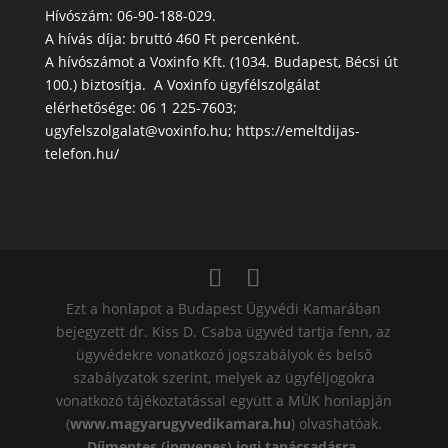
Hívószám: 06-90-188-029.
A hívás díja: bruttó 460 Ft percenként.
A hívószámot a Voxinfo Kft. (1034. Budapest, Bécsi út
100.) biztosítja. A Voxinfo ügyfélszolgálat
elérhetősége: 06 1 225-7603;
ugyfelszolgalat@voxinfo.hu; https://emeltdijas-
telefon.hu/
Ezt a honlapot a Budapest Ügyvédi Kamarában
bejegyzett dr. Kiss D. Csaba ügyvéd tartja fenn, az
ügyvédekre vonatkozó jogszabályok és belső
szabályzatok szerint, melyek az ügyféljogokra
vonatkozó tájékoztatással együtt a MÜK honlapján
(
www.magyarugyvedikamara.hu
) olvashatóak.
Díjmentes (ingyenes) jogi tanácsadásra,