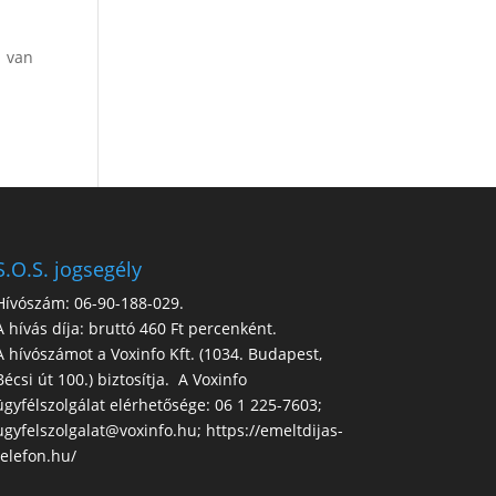
l van
S.O.S. jogsegély
Hívószám: 06-90-188-029.
A hívás díja: bruttó 460 Ft percenként.
A hívószámot a Voxinfo Kft. (1034. Budapest,
Bécsi út 100.) biztosítja. A Voxinfo
ügyfélszolgálat elérhetősége: 06 1 225-7603;
ugyfelszolgalat@voxinfo.hu; https://emeltdijas-
telefon.hu/