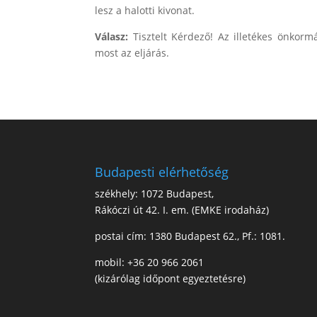
lesz a halotti kivonat.
Válasz:
Tisztelt Kérdező! Az illetékes önkor
most az eljárás.
Budapesti elérhetőség
székhely: 1072 Budapest,
Rákóczi út 42. I. em. (EMKE irodaház)
postai cím: 1380 Budapest 62., Pf.: 1081.
mobil: +36 20 966 2061
(kizárólag időpont egyeztetésre)