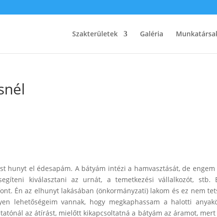
Szakterületek
Galéria
Munkatársa
snél
st hunyt el édesapám. A bátyám intézi a hamvasztását, de enge
teni kiválasztani az urnát, a temetkezési vállalkozót, stb. 
font. Én az elhunyt lakásában (önkormányzati) lakom és ez nem tet
ilyen lehetőségeim vannak, hogy megkaphassam a halotti anyak
tatónál az átírást, mielőtt kikapcsoltatná a bátyám az áramot, mert