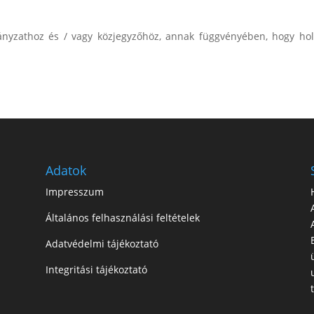
mányzathoz és / vagy közjegyzőhöz, annak függvényében, hogy ho
Adatok
Impresszum
Általános felhasználási feltételek
Adatvédelmi tájékoztató
Integritási tájékoztató