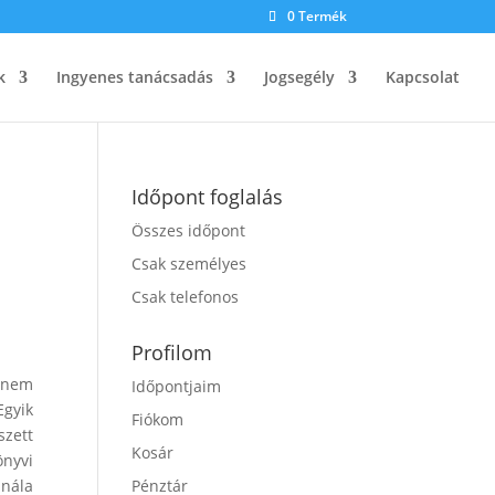
0 Termék
k
Ingyenes tanácsadás
Jogsegély
Kapcsolat
Időpont foglalás
Összes időpont
Csak személyes
Csak telefonos
Profilom
m nem
Időpontjaim
Egyik
Fiókom
szett
Kosár
önyvi
 nála
Pénztár