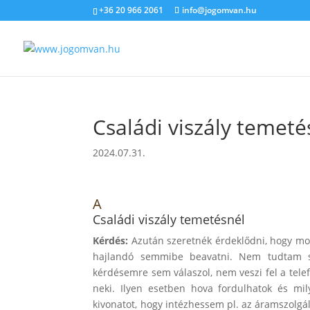
+36 20 966 2061
info@jogomvan.hu
Családi viszály temeté
2024.07.31.
A
Családi viszály temetésnél
Kérdés:
Azután szeretnék érdeklődni, hogy mo
hajlandó semmibe beavatni. Nem tudtam segí
kérdésemre sem válaszol, nem veszi fel a tele
neki. Ilyen esetben hova fordulhatok és m
kivonatot, hogy intézhessem pl. az áramszolgál