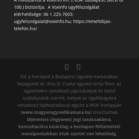
100.) biztosítja. A Voxinfo ügyfélszolgálat
elérhetősége: 06 1 225-7603;
ugyfelszolgalat@voxinfo.hu; https://emeltdijas-
telefon.hu/
Ezt a honlapot a Budapest Ügyvédi Kamarában
bejegyzett dr. Kiss D. Csaba ügyvéd tartja fenn, az
ügyvédekre vonatkozó jogszabályok és belső
szabályzatok szerint, melyek az ügyféljogokra
vonatkozó tájékoztatással együtt a MÜK honlapján
(
www.magyarugyvedikamara.hu
) olvashatóak.
Díjmentes (ingyenes) jogi tanácsadásra,
konzultációra kizárólag a honlapon feltüntetett
menüpontokban írtak szerint van lehetőség.