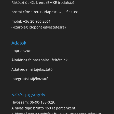
Rákóczi út 42. I. em. (EMKE irodaház)
postai cím: 1380 Budapest 62., Pf.: 1081.
mobil: +36 20 966 2061
(kizárólag időpont egyeztetésre)
Adatok
Impresszum
Általános felhasználási feltételek
Adatvédelmi tájékoztató
Integritási tájékoztató
S.O.S. jogsegély
Hívószám: 06-90-188-029.
A hívás díja: bruttó 460 Ft percenként.
A hívószámot a Voxinfo Kft. (1034. Budapest, Bécsi út