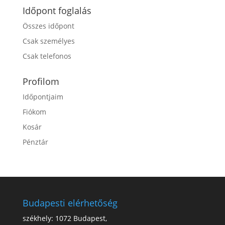
Időpont foglalás
Összes időpont
Csak személyes
Csak telefonos
Profilom
Időpontjaim
Fiókom
Kosár
Pénztár
Budapesti elérhetőség
székhely: 1072 Budapest,