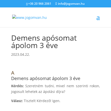
+36 20 966 2061
info@jogomvan.hu
Demens apósomat
ápolom 3 éve
2023.04.22.
A
Demens apósomat ápolom 3 éve
Kérdés:
Szeretném tudni, mivel nem szerinti rokon,
jogosult lehetek az ápolási díjra?
Válasz:
Tisztelt Kérdező! Igen.