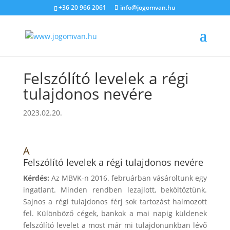
+36 20 966 2061
info@jogomvan.hu
Felszólító levelek a régi
tulajdonos nevére
2023.02.20.
A
Felszólító levelek a régi tulajdonos nevére
Kérdés:
Az MBVK-n 2016. februárban vásároltunk egy
ingatlant. Minden rendben lezajlott, beköltöztünk.
Sajnos a régi tulajdonos férj sok tartozást halmozott
fel. Különböző cégek, bankok a mai napig küldenek
felszólító levelet a most már mi tulajdonunkban lévő