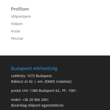
Profilom
Időpontjaim
Fiókom
Kosár
Pénztár
Budapesti elérhetőség
székhely: 1072 Budapest,
Rákóczi út 42. I. em. (EMKE irodaház)
postai cím: 1380 Budapest 62., Pf.: 1081.
mobil: +36 20 966 2061
(kizárólag időpont egyeztetésre)