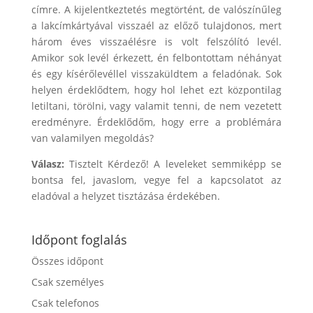
címre. A kijelentkeztetés megtörtént, de valószínűleg
a lakcímkártyával visszaél az előző tulajdonos, mert
három éves visszaélésre is volt felszólító levél.
Amikor sok levél érkezett, én felbontottam néhányat
és egy kísérőlevéllel visszaküldtem a feladónak. Sok
helyen érdeklődtem, hogy hol lehet ezt központilag
letiltani, törölni, vagy valamit tenni, de nem vezetett
eredményre. Érdeklődőm, hogy erre a problémára
van valamilyen megoldás?
Válasz:
Tisztelt Kérdező! A leveleket semmiképp se
bontsa fel, javaslom, vegye fel a kapcsolatot az
eladóval a helyzet tisztázása érdekében.
Időpont foglalás
Összes időpont
Csak személyes
Csak telefonos