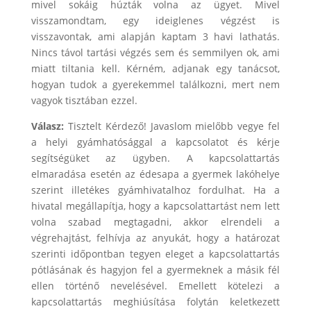
mivel sokáig húzták volna az ügyet. Mivel
visszamondtam, egy ideiglenes végzést is
visszavontak, ami alapján kaptam 3 havi lathatás.
Nincs távol tartási végzés sem és semmilyen ok, ami
miatt tiltania kell. Kérném, adjanak egy tanácsot,
hogyan tudok a gyerekemmel találkozni, mert nem
vagyok tisztában ezzel.
Válasz:
Tisztelt Kérdező! Javaslom mielőbb vegye fel
a helyi gyámhatósággal a kapcsolatot és kérje
segítségüket az ügyben. A kapcsolattartás
elmaradása esetén az édesapa a gyermek lakóhelye
szerint illetékes gyámhivatalhoz fordulhat. Ha a
hivatal megállapítja, hogy a kapcsolattartást nem lett
volna szabad megtagadni, akkor elrendeli a
végrehajtást, felhívja az anyukát, hogy a határozat
szerinti időpontban tegyen eleget a kapcsolattartás
pótlásának és hagyjon fel a gyermeknek a másik fél
ellen történő nevelésével. Emellett kötelezi a
kapcsolattartás meghiúsítása folytán keletkezett