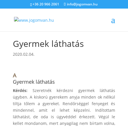
+36 20 966 2061
info@jogomvan.hu
Gyermek láthatás
2020.02.04.
A
Gyermek láthatás
Kérdés:
Szeretnék kérdezni gyermek láthatás
ügyben. A kiskorú gyerekem anyja minden ok nélkül
tiltja tőlem a gyereket. Rendőrséggel fenyeget és
mindennel, amit el lehet képzelni. Indítottam
láthatást, de oda is ügyvéddel érkezett. Végül le
kellet mondanom, mert anyagilag nem bírtam volna,