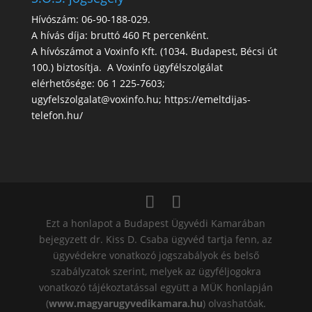
Hívószám: 06-90-188-029.
A hívás díja: bruttó 460 Ft percenként.
A hívószámot a Voxinfo Kft. (1034. Budapest, Bécsi út
100.) biztosítja. A Voxinfo ügyfélszolgálat
elérhetősége: 06 1 225-7603;
ugyfelszolgalat@voxinfo.hu; https://emeltdijas-
telefon.hu/
Ezt a honlapot a Budapest Ügyvédi Kamarában
bejegyzett dr. Kiss D. Csaba ügyvéd tartja fenn, az
ügyvédekre vonatkozó jogszabályok és belső
szabályzatok szerint, melyek az ügyféljogokra
vonatkozó tájékoztatással együtt a MÜK honlapján
(
www.magyarugyvedikamara.hu
) olvashatóak.