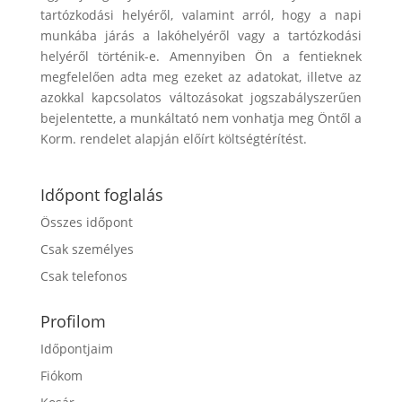
tartózkodási helyéről, valamint arról, hogy a napi
munkába járás a lakóhelyéről vagy a tartózkodási
helyéről történik-e. Amennyiben Ön a fentieknek
megfelelően adta meg ezeket az adatokat, illetve az
azokkal kapcsolatos változásokat jogszabályszerűen
bejelentette, a munkáltató nem vonhatja meg Öntől a
Korm. rendelet alapján előírt költségtérítést.
Időpont foglalás
Összes időpont
Csak személyes
Csak telefonos
Profilom
Időpontjaim
Fiókom