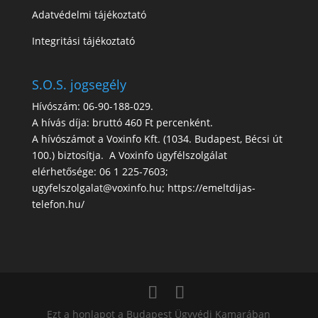
Adatvédelmi tájékoztató
Integritási tájékoztató
S.O.S. jogsegély
Hívószám: 06-90-188-029.
A hívás díja: bruttó 460 Ft percenként.
A hívószámot a Voxinfo Kft. (1034. Budapest, Bécsi út
100.) biztosítja. A Voxinfo ügyfélszolgálat
elérhetősége: 06 1 225-7603;
ugyfelszolgalat@voxinfo.hu; https://emeltdijas-
telefon.hu/
Ezt a honlapot a Budapest Ügyvédi Kamarában