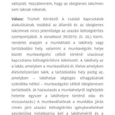
változott. Hozzátenném, hogy az ideiglenes lakcímen
sem laknak rokonok.
Válasz:
Tisztelt Kérdező! A családi kapcsolatok
alakulásának, továbbá az állandó és az ideiglenes
lakcímnek nincs jelentősége az utazási költségtérítés
szempontjából. A vonatkozó 39/2010. (II. 26.) Korm.
rendelet alapján a munkáltató a lakóhely vagy
tartózkodási hely, valamint a munkavégzés helye
között munkavégzési célból történő utazással
kapcsolatos költségtérítésre kötelezett. A lakóhely az
a lakás, amelyben a munkavállaló él, illetve amelyben
életvitelszerűen lakik, a tartózkodási hely pedig az,
amelyben – lakóhelye végleges elhagyásának
szándéka nélkül – munkavégzési célból ideiglenesen
tartózkodik. (A hazautazás a munkahelyről legfeljebb
hetente egyszer a lakóhelyre történő oda- és
visszautazás.) A munkavállalónak a munkába járás
címén járó utazási költségtérítés igénybevételével
egyidejűleg nyilatkoznia kell a lakóhelyéről és a