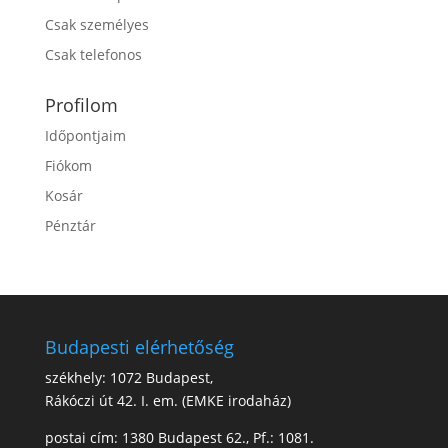
Csak személyes
Csak telefonos
Profilom
Időpontjaim
Fiókom
Kosár
Pénztár
Budapesti elérhetőség
székhely: 1072 Budapest,
Rákóczi út 42. I. em. (EMKE irodaház)
postai cím: 1380 Budapest 62., Pf.: 1081.