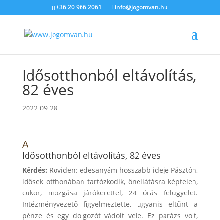
+36 20 966 2061
info@jogomvan.hu
Idősotthonból eltávolítás,
82 éves
2022.09.28.
A
Idősotthonból eltávolítás, 82 éves
Kérdés:
Röviden: édesanyám hosszabb ideje Pásztón,
idősek otthonában tartózkodik, önellátásra képtelen,
cukor, mozgása járókerettel, 24 órás felügyelet.
Intézményvezető figyelmeztette, ugyanis eltűnt a
pénze és egy dolgozót vádolt vele. Ez parázs volt,