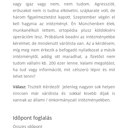
vagy igaz vagy nem, nem tudom. Agressziót,
erőszakot nem is tudna elkövetni, szájkarate volt, de
három figyelmeztetést kapott. Szeptember végén el
kell hagynia az intézményt. Én Münchenben élek,
munkanélküli lettem, ortopédia plusz köldöksérv
operációm lesz. Próbálunk beadni az intézményekbe
kérelmet, de mindenütt várólista van. Az a kérdésem,
míg meg nem érkezik a befogadó nyilatkozat a másik
intézménytől, addig ott maradhat, a fizetőst nem
tudom vállalni kb. 200 ezer lenne. Valami megoldást,
ha tud vagy információt, mit célszerű lépni és mit
lehet tenni?
Válasz:
Tisztelt Kérdező! Jelenleg nagyon sok helyen
nincsen már várólista és sokkal kisebb díjak is
vannak az állami / önkormányzati intézményekben.
Időpont foglalás
Összes időpont