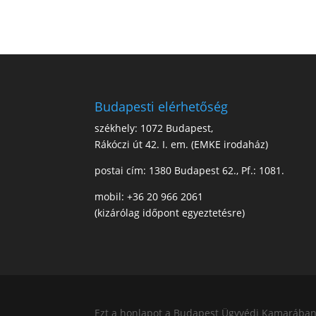
Budapesti elérhetőség
székhely: 1072 Budapest,
Rákóczi út 42. I. em. (EMKE irodaház)
postai cím: 1380 Budapest 62., Pf.: 1081.
mobil: +36 20 966 2061
(kizárólag időpont egyeztetésre)
Ezt a honlapot a Budapest Ügyvédi Kamarában b