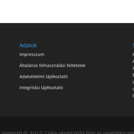
Adatok
Impresszum
Általános felhasználási feltételek
Adatvédelmi tájékoztató
Integritási tájékoztató
ejegyzett dr. Kiss D. Csaba ügyvéd tartja fenn, az ügyvédekre von