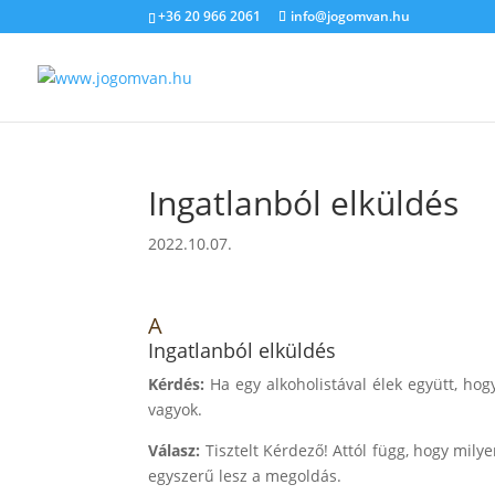
+36 20 966 2061
info@jogomvan.hu
Ingatlanból elküldés
2022.10.07.
A
Ingatlanból elküldés
Kérdés:
Ha egy alkoholistával élek együtt, ho
vagyok.
Válasz:
Tisztelt Kérdező! Attól függ, hogy mily
egyszerű lesz a megoldás.