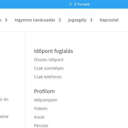
0 Termék
k
Ingyenes tanácsadás
Jogsegély
Kapcsolat
Időpont foglalás
Összes időpont
Csak személyes
Csak telefonos
Profilom
ül én
Időpontjaim
Fiókom
atíve
Kosár
Pénztár