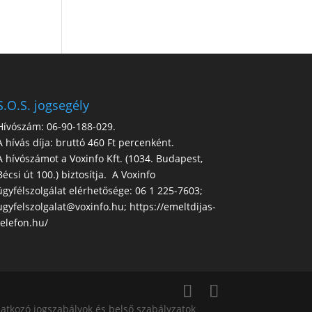
S.O.S. jogsegély
Hívószám: 06-90-188-029.
A hívás díja: bruttó 460 Ft percenként.
A hívószámot a Voxinfo Kft. (1034. Budapest,
Bécsi út 100.) biztosítja. A Voxinfo
ügyfélszolgálat elérhetősége: 06 1 225-7603;
ugyfelszolgalat@voxinfo.hu; https://emeltdijas-
telefon.hu/
atkozó jogszabályok és belső szabályzatok