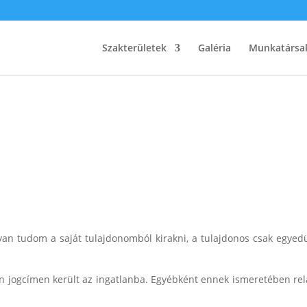
Szakterületek
Galéria
Munkatársa
gyan tudom a saját tulajdonomból kirakni, a tulajdonos csak egyed
en jogcímen került az ingatlanba. Egyébként ennek ismeretében rel