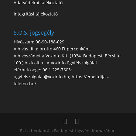
Adatvédelmi tájékoztató
Integritási tájékoztató
S.O.S. jogsegély
Hívószám: 06-90-188-029.
A hívás díja: bruttó 460 Ft percenként.
A hívószámot a Voxinfo Kft. (1034. Budapest, Bécsi út
100.) biztosítja. A Voxinfo ügyfélszolgálat
elérhetősége: 06 1 225-7603;
ugyfelszolgalat@voxinfo.hu; https://emeltdijas-
telefon.hu/
Ezt a honlapot a Budapest Ügyvédi Kamarában