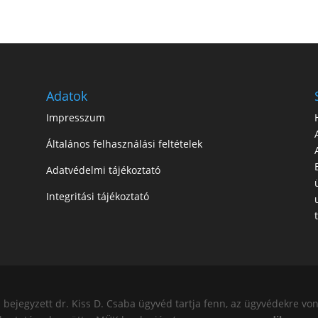
Adatok
Impresszum
Általános felhasználási feltételek
Adatvédelmi tájékoztató
Integritási tájékoztató
ejegyzett dr. Kiss D. Csaba ügyvéd tartja fenn, az ügyvédekre von