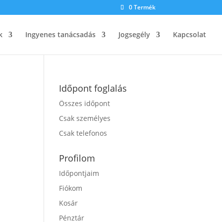
0 Termék
k
Ingyenes tanácsadás
Jogsegély
Kapcsolat
Időpont foglalás
Összes időpont
Csak személyes
Csak telefonos
Profilom
Időpontjaim
Fiókom
Kosár
Pénztár