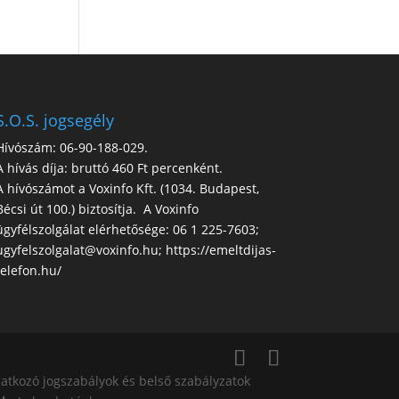
S.O.S. jogsegély
Hívószám: 06-90-188-029.
A hívás díja: bruttó 460 Ft percenként.
A hívószámot a Voxinfo Kft. (1034. Budapest,
Bécsi út 100.) biztosítja. A Voxinfo
ügyfélszolgálat elérhetősége: 06 1 225-7603;
ugyfelszolgalat@voxinfo.hu; https://emeltdijas-
telefon.hu/
atkozó jogszabályok és belső szabályzatok