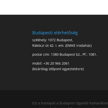
Budapesti elérhetőség
székhely: 1072 Budapest,
Rákóczi út 42. I. em. (EMKE irodaház)
postai cím: 1380 Budapest 62., Pf.: 1081.
mobil: +36 20 966 2061
(kizárólag időpont egyeztetésre)
Ezt a honlapot a Budapest Ügyvédi Kamarában b