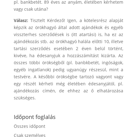
pl. bankbetét. 89 éves az anyám, életében kérhetem
vagy csak utána?
Válasz:
Tisztelt Kérdező! Igen, a kötelesrész alapját
képzik az örökhagyó által adott ajándékok és egyéb
visszterhes szerződések is (itt atartási) is, ha ez az
ajándékozás stb. az örökhagyó halála előtti 10, illetve
tartási szerződés esetében 2 éven belül történt,
kivéve, ha édesanyjuk a hozzászámítást kizárta. Az
összes többi örökségből (pl. banbkbetét, ingóságok,
egyéb ingatlanok) pedig ugyanúgy részesül, mint a
testvére. A későbbi örökségbe tartozó vagyont vagy
egy részét kérheti még életében édesanyjától, pl.
ajándékozás címén, de ehhez az ő elhatározása
szükséges.
Időpont foglalás
Összes időpont
Csak személyes