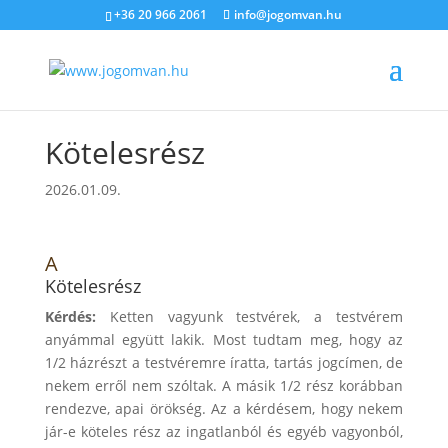
+36 20 966 2061
info@jogomvan.hu
Kötelesrész
2026.01.09.
A
Kötelesrész
Kérdés:
Ketten vagyunk testvérek, a testvérem
anyámmal együtt lakik. Most tudtam meg, hogy az
1/2 házrészt a testvéremre íratta, tartás jogcímen, de
nekem erről nem szóltak. A másik 1/2 rész korábban
rendezve, apai örökség. Az a kérdésem, hogy nekem
jár-e köteles rész az ingatlanból és egyéb vagyonból,