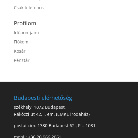
Csak telefonos
Profilom
Időpontjaim
Fiókom
Kosár
Pénztár
Budapesti elérhetőség
székhely: 1072 Budapest,
Rákóczi út 42. I. em. (EMKE irodaház)
postai cím: 1380 Budapest 62., Pf.: 1081.
mobil: +36 20 966 2061