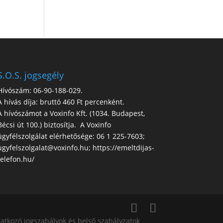
S.O.S. jogsegély
Hívószám: 06-90-188-029.
A hívás díja: bruttó 460 Ft percenként.
A hívószámot a Voxinfo Kft. (1034. Budapest,
Bécsi út 100.) biztosítja. A Voxinfo
ügyfélszolgálat elérhetősége: 06 1 225-7603;
ugyfelszolgalat@voxinfo.hu; https://emeltdijas-
telefon.hu/
atkozó jogszabályok és belső szabályzatok