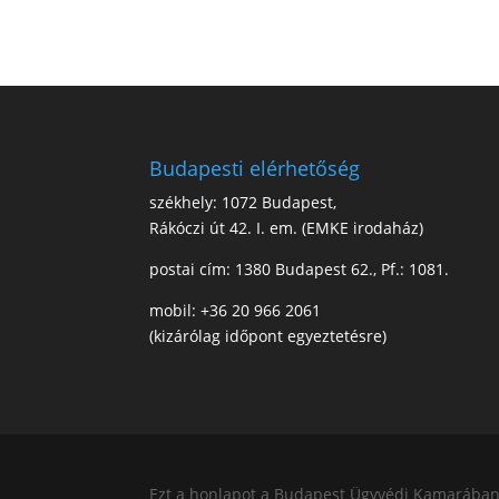
Budapesti elérhetőség
székhely: 1072 Budapest,
Rákóczi út 42. I. em. (EMKE irodaház)
postai cím: 1380 Budapest 62., Pf.: 1081.
mobil: +36 20 966 2061
(kizárólag időpont egyeztetésre)
Ezt a honlapot a Budapest Ügyvédi Kamarában b