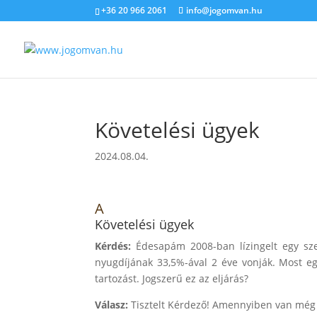
+36 20 966 2061
info@jogomvan.hu
Követelési ügyek
2024.08.04.
A
Követelési ügyek
Kérdés:
Édesapám 2008-ban lízingelt egy szem
nyugdíjának 33,5%-ával 2 éve vonják. Most e
tartozást. Jogszerű ez az eljárás?
Válasz:
Tisztelt Kérdező! Amennyiben van még f