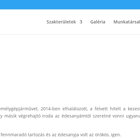
Szakterületek
Galéria
Munkatársa
élygépjárművet, 2014-ben elhalálozott, a felvett hitelt a kezes
gy másik végrehajtó iroda az édesanyámtól szeretné vonni ugyan
ennmaradó tartozás és az édesanyja volt az örökös, igen.