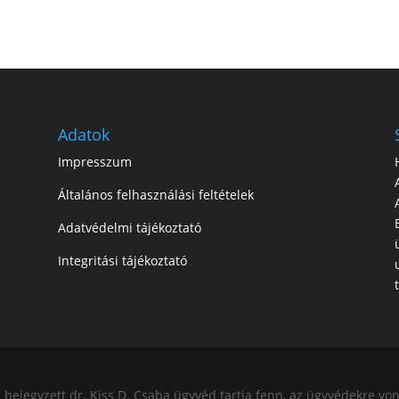
Adatok
Impresszum
Általános felhasználási feltételek
Adatvédelmi tájékoztató
Integritási tájékoztató
ejegyzett dr. Kiss D. Csaba ügyvéd tartja fenn, az ügyvédekre von