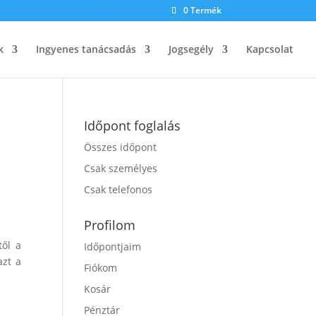
0 Termék
k
Ingyenes tanácsadás
Jogsegély
Kapcsolat
Időpont foglalás
Összes időpont
Csak személyes
Csak telefonos
Profilom
től a
Időpontjaim
azt a
Fiókom
Kosár
Pénztár