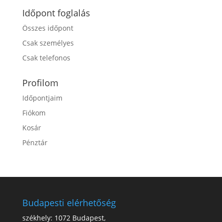
Időpont foglalás
Összes időpont
Csak személyes
Csak telefonos
Profilom
Időpontjaim
Fiókom
Kosár
Pénztár
Budapesti elérhetőség
székhely: 1072 Budapest,