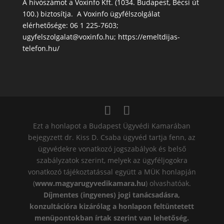
A hívószámot a Voxinfo Kft. (1034. Budapest, Bécsi út
100.) biztosítja. A Voxinfo ügyfélszolgálat
elérhetősége: 06 1 225-7603;
ugyfelszolgalat@voxinfo.hu; https://emeltdijas-
telefon.hu/
Ezt a honlapot a Budapest Ügyvédi Kamarában
bejegyzett dr. Kiss D. Csaba ügyvéd tartja fenn, az
ügyvédekre vonatkozó jogszabályok és belső
szabályzatok szerint, melyek az ügyféljogokra
vonatkozó tájékoztatással együtt a MÜK honlapján
(
www.magyarugyvedikamara.hu
) olvashatóak.
Díjmentes (ingyenes) jogi tanácsadásra,
konzultációra kizárólag a honlapon feltüntetett
menüpontokban írtak szerint van lehetőség.