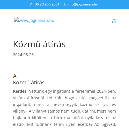
+36 20 966 2061
info@jogomvan.hu
Közmű átírás
2024.05.26.
A
Közmű átírás
Kérdés:
Vettünk egy ingatlant a férjemmel 2024-ben.
Vízóra átírásnál kiderült, hogy akitől megvettük az
ingatlant, nincs a nevén egyik közmű se (víz és
villany). A villanyt sajnos nem tudjuk átírni, mert nem
hajlandó kitölteni a birtokba adási nyilatkozatot az
eladó. Mit tudnánk tenni ilyen esetbe? Az ügyvéd,