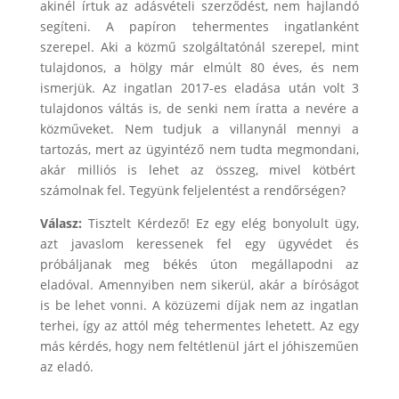
akinél írtuk az adásvételi szerződést, nem hajlandó
segíteni. A papíron tehermentes ingatlanként
szerepel. Aki a közmű szolgáltatónál szerepel, mint
tulajdonos, a hölgy már elmúlt 80 éves, és nem
ismerjük. Az ingatlan 2017-es eladása után volt 3
tulajdonos váltás is, de senki nem íratta a nevére a
közműveket. Nem tudjuk a villanynál mennyi a
tartozás, mert az ügyintéző nem tudta megmondani,
akár milliós is lehet az összeg, mivel kötbért
számolnak fel. Tegyünk feljelentést a rendőrségen?
Válasz:
Tisztelt Kérdező! Ez egy elég bonyolult ügy,
azt javaslom keressenek fel egy ügyvédet és
próbáljanak meg békés úton megállapodni az
eladóval. Amennyiben nem sikerül, akár a bíróságot
is be lehet vonni. A közüzemi díjak nem az ingatlan
terhei, így az attól még tehermentes lehetett. Az egy
más kérdés, hogy nem feltétlenül járt el jóhiszeműen
az eladó.