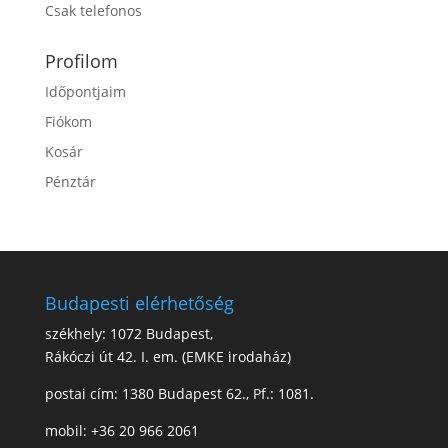
Csak telefonos
Profilom
Időpontjaim
Fiókom
Kosár
Pénztár
Budapesti elérhetőség
székhely: 1072 Budapest,
Rákóczi út 42. I. em. (EMKE irodaház)
postai cím: 1380 Budapest 62., Pf.: 1081.
mobil: +36 20 966 2061