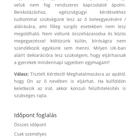
velük nem fog rendszeres kapcsolatot ápolni.
Beiskolázáshoz, egészségügyi kérdésekhez
tudtommal szükségünk lesz az ő beleegyezésére /
aláírására, ami főleg sürgős esetekben nem lesz
megoldható. Nem voltunk összeházasodva és közös
megegyezéssel költözünk külön, bíróságra nem
szándékozik egyikünk sem menni. Milyen UK-ban
aláírt deklarációra lesz szükségem, hogy eljárhassak
a gyerekek mindennapi ügyeiben egymagam?
Válasz:
Tisztelt Kérdező! Meghatalmazásra az apától,
hogy Ön az ő nevében is eljárhat. Ha külföldön
keletkezik az irat, akkor konzuli felülhitelesítés is
szükséges rajta.
Időpont foglalás
Összes időpont
Csak személyes