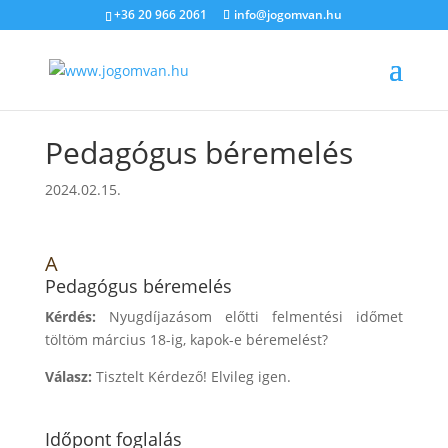
+36 20 966 2061
info@jogomvan.hu
Pedagógus béremelés
2024.02.15.
A
Pedagógus béremelés
Kérdés:
Nyugdíjazásom előtti felmentési időmet
töltöm március 18-ig, kapok-e béremelést?
Válasz:
Tisztelt Kérdező! Elvileg igen.
Időpont foglalás