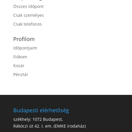
Összes időpont
Csak személyes
Csak telefonos
Profilom
Időpontjaim
Fiókom
Kosár
Pénztár
Budapesti elérhetőség
székhely: 1072 Budapest,
Rákóczi út 42. I. em. (EMKE irodaház)