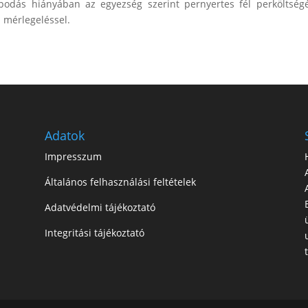
lapodás hiányában az egyezség szerint pernyertes fél perköltség
i mérlegeléssel.
Adatok
Impresszum
Általános felhasználási feltételek
Adatvédelmi tájékoztató
Integritási tájékoztató