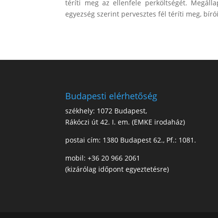
téríti meg az ellenfele perköltségét. Megál
egyezség szerint pervesztes fél téríti meg, bíró
Budapesti elérhetőség
székhely: 1072 Budapest,
Rákóczi út 42. I. em. (EMKE irodaház)
postai cím: 1380 Budapest 62., Pf.: 1081.
mobil: +36 20 966 2061
(kizárólag időpont egyeztetésre)