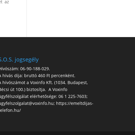
ét az
S.O.S. jogsegély
Hívószám: 06-90-188-029.
A hívás díja: bruttó 460 Ft percenként.
A hívószámot a Voxinfo Kft. (1034. Budapest,
Bécsi út 100.) biztosítja. A Voxinfo
ügyfélszolgálat elérhetősége: 06 1 225-7603;
ugyfelszolgalat@voxinfo.hu; https://emeltdijas-
telefon.hu/