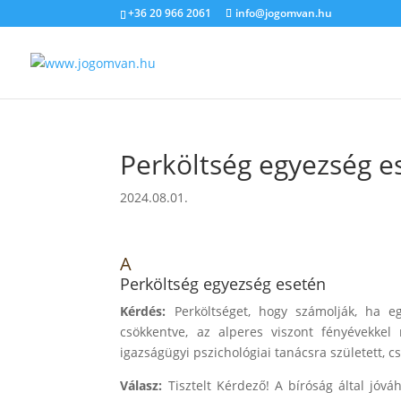
+36 20 966 2061
info@jogomvan.hu
Perköltség egyezség e
2024.08.01.
A
Perköltség egyezség esetén
Kérdés:
Perköltséget, hogy számolják, ha eg
csökkentve, az alperes viszont fényévekkel
igazságügyi pszichológiai tanácsra született, c
Válasz:
Tisztelt Kérdező! A bíróság által jóv