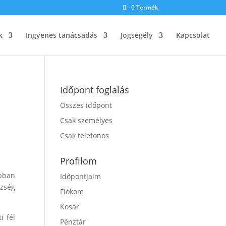
0 Termék
k
Ingyenes tanácsadás
Jogsegély
Kapcsolat
Időpont foglalás
Összes időpont
Csak személyes
Csak telefonos
Profilom
obban
Időpontjaim
ezség
Fiókom
Kosár
i fél
Pénztár