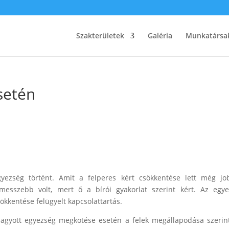
Szakterületek
Galéria
Munkatársa
setén
yezség történt. Amit a felperes kért csökkentése lett még j
 messzebb volt, mert ő a bírói gyakorlat szerint kért. Az egy
sökkentése felügyelt kapcsolattartás.
áhagyott egyezség megkötése esetén a felek megállapodása szerint