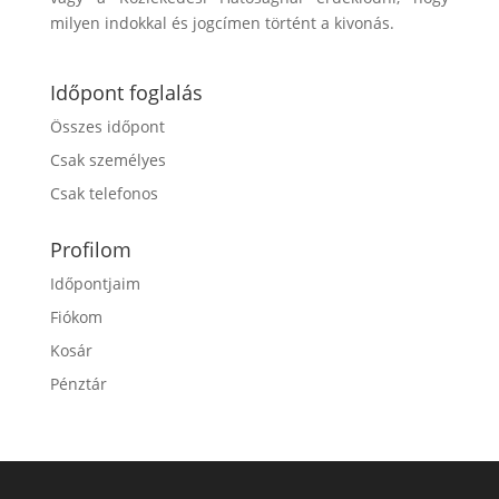
milyen indokkal és jogcímen történt a kivonás.
Időpont foglalás
Összes időpont
Csak személyes
Csak telefonos
Profilom
Időpontjaim
Fiókom
Kosár
Pénztár