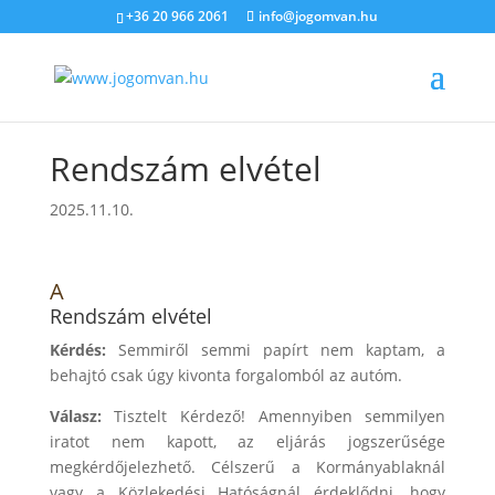
+36 20 966 2061
info@jogomvan.hu
Rendszám elvétel
2025.11.10.
A
Rendszám elvétel
Kérdés:
Semmiről semmi papírt nem kaptam, a
behajtó csak úgy kivonta forgalomból az autóm.
Válasz:
Tisztelt Kérdező! Amennyiben semmilyen
iratot nem kapott, az eljárás jogszerűsége
megkérdőjelezhető. Célszerű a Kormányablaknál
vagy a Közlekedési Hatóságnál érdeklődni, hogy