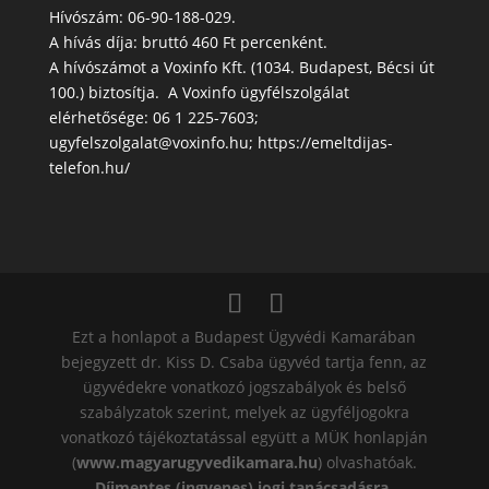
Hívószám: 06-90-188-029.
A hívás díja: bruttó 460 Ft percenként.
A hívószámot a Voxinfo Kft. (1034. Budapest, Bécsi út
100.) biztosítja. A Voxinfo ügyfélszolgálat
elérhetősége: 06 1 225-7603;
ugyfelszolgalat@voxinfo.hu; https://emeltdijas-
telefon.hu/
Ezt a honlapot a Budapest Ügyvédi Kamarában
bejegyzett dr. Kiss D. Csaba ügyvéd tartja fenn, az
ügyvédekre vonatkozó jogszabályok és belső
szabályzatok szerint, melyek az ügyféljogokra
vonatkozó tájékoztatással együtt a MÜK honlapján
(
www.magyarugyvedikamara.hu
) olvashatóak.
Díjmentes (ingyenes) jogi tanácsadásra,