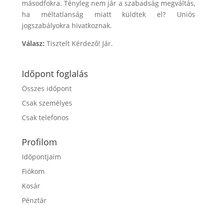
másodfokra. Tényleg nem jár a szabadság megváltás,
ha méltatlanság miatt küldtek el? Uniós
jogszabályokra hivatkoznak.
Válasz:
Tisztelt Kérdező! Jár.
Időpont foglalás
Összes időpont
Csak személyes
Csak telefonos
Profilom
Időpontjaim
Fiókom
Kosár
Pénztár