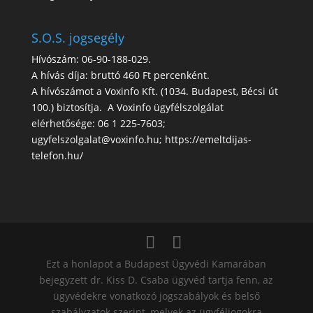
S.O.S. jogsegély
Hívószám: 06-90-188-029.
A hívás díja: bruttó 460 Ft percenként.
A hívószámot a Voxinfo Kft. (1034. Budapest, Bécsi út
100.) biztosítja. A Voxinfo ügyfélszolgálat
elérhetősége: 06 1 225-7603;
ugyfelszolgalat@voxinfo.hu; https://emeltdijas-
telefon.hu/
Ezt a honlapot a Budapest Ügyvédi Kamarában
bejegyzett dr. Kiss D. Csaba ügyvéd tartja fenn, az
ügyvédekre vonatkozó jogszabályok és belső
szabályzatok szerint, melyek az ügyféljogokra