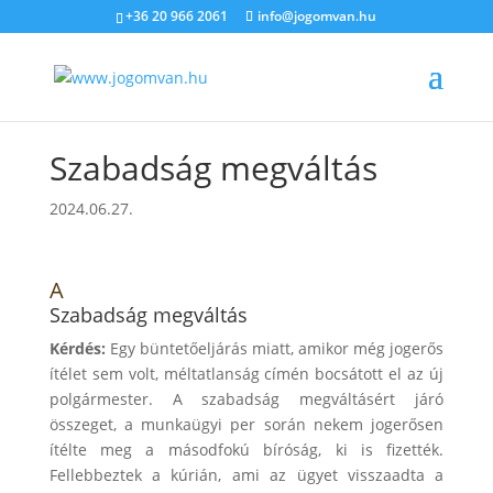
+36 20 966 2061
info@jogomvan.hu
Szabadság megváltás
2024.06.27.
A
Szabadság megváltás
Kérdés:
Egy büntetőeljárás miatt, amikor még jogerős
ítélet sem volt, méltatlanság címén bocsátott el az új
polgármester. A szabadság megváltásért járó
összeget, a munkaügyi per során nekem jogerősen
ítélte meg a másodfokú bíróság, ki is fizették.
Fellebbeztek a kúrián, ami az ügyet visszaadta a