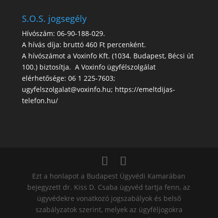
S.O.S. jogsegély
Hívószám: 06-90-188-029.
A hívás díja: bruttó 460 Ft percenként.
A hívószámot a Voxinfo Kft. (1034. Budapest, Bécsi út
100.) biztosítja. A Voxinfo ügyfélszolgálat
elérhetősége: 06 1 225-7603;
ugyfelszolgalat@voxinfo.hu; https://emeltdijas-
telefon.hu/
Ezt a honlapot a Budapest Ügyvédi Kamarában
bejegyzett dr. Kiss D. Csaba ügyvéd tartja fenn, az
ügyvédekre vonatkozó jogszabályok és belső
szabályzatok szerint, melyek az ügyféljogokra