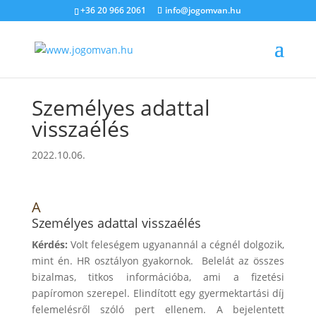
+36 20 966 2061
info@jogomvan.hu
Személyes adattal
visszaélés
2022.10.06.
A
Személyes adattal visszaélés
Kérdés:
Volt feleségem ugyanannál a cégnél dolgozik,
mint én. HR osztályon gyakornok. Belelát az összes
bizalmas, titkos információba, ami a fizetési
papíromon szerepel. Elindított egy gyermektartási díj
felemelésről szóló pert ellenem. A bejelentett