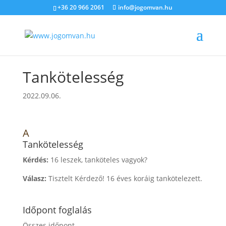
+36 20 966 2061
info@jogomvan.hu
Tankötelesség
2022.09.06.
A
Tankötelesség
Kérdés:
16 leszek, tanköteles vagyok?
Válasz:
Tisztelt Kérdező! 16 éves koráig tankötelezett.
Időpont foglalás
Összes időpont