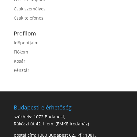
Csak személyes
Csak telefonos
Profilom
Időpontjaim
Fiókom
Kosár
Pénztár
Budapesti elérhetőség
székhely: 1072 Budapest,
Rákóczi út 42. I. em. (EMKE irodaház)
postai cím: 1380 Budapest 62., Pf.: 1081.