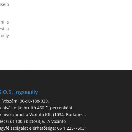
iselő
eni a
ést a
amely
S.O.S. jogsegély
Hívószám: 06-90-188-029.
A hívás díja: bruttó 460 Ft percenként.
A hívószámot a Voxinfo Kft. (1034. Budapest,
Bécsi út 100.) biztosítja. A Voxinfo
ügyfélszolgálat elérhetősége: 06 1 225-7603;