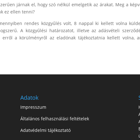
erűen járnak el, hogy szó nélkül emelgetik az árakat. Meg a képv
k ez ellen tenni?
amennyiben rendes közgyűlés volt, 8 nappal ki kellett volna küld
ogszerű. A közgyűlési határozatot, illetve az adásvételi szerződ
erről a körülményről az eladónak tájékoztatnia kellett volna, 
Adatok
Impresszum
Általános felhasználási feltételek
Adatvédelmi tájékoztató