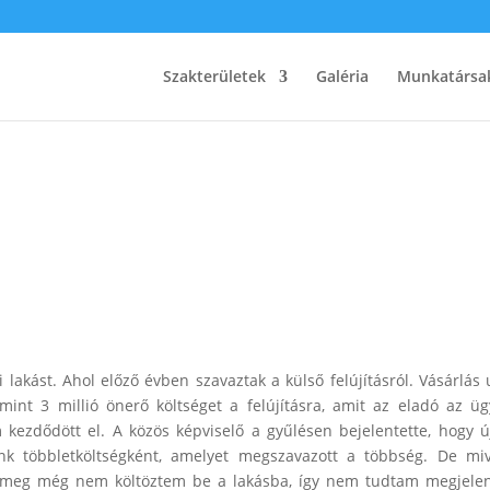
Szakterületek
Galéria
Munkatársa
akást. Ahol előző évben szavaztak a külső felújításról. Vásárlás 
mint 3 millió önerő költséget a felújításra, amit az eladó az ü
 kezdődött el. A közös képviselő a gyűlésen bejelentette, hogy 
ünk többletköltségként, amelyet megszavazott a többség. De mi
, én meg még nem költöztem be a lakásba, így nem tudtam megjele