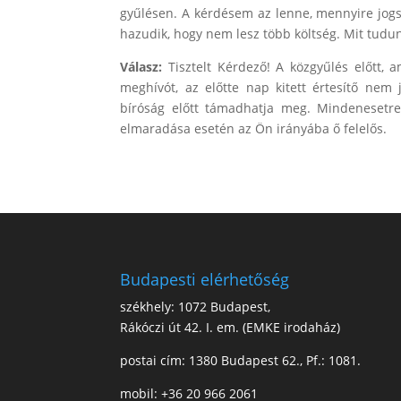
gyűlésen. A kérdésem az lenne, mennyire jogsz
hazudik, hogy nem lesz több költség. Mit tudun
Válasz:
Tisztelt Kérdező! A közgyűlés előtt, 
meghívót, az előtte nap kitett értesítő nem j
bíróság előtt támadhatja meg. Mindenesetre 
elmaradása esetén az Ön irányába ő felelős.
Budapesti elérhetőség
székhely: 1072 Budapest,
Rákóczi út 42. I. em. (EMKE irodaház)
postai cím: 1380 Budapest 62., Pf.: 1081.
mobil: +36 20 966 2061