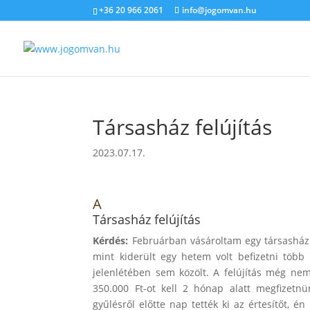
+36 20 966 2061
info@jogomvan.hu
Társasház felújítás
2023.07.17.
A
Társasház felújítás
Kérdés:
Februárban vásároltam egy társasházi l
mint kiderült egy hetem volt befizetni több 
jelenlétében sem közölt. A felújítás még nem
350.000 Ft-ot kell 2 hónap alatt megfizetn
gyűlésről előtte nap tették ki az értesítőt