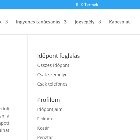
0 Termék
k
Ingyenes tanácsadás
Jogsegély
Kapcsolat
Időpont foglalás
Összes időpont
Csak személyes
Csak telefonos
Profilom
edüli
Időpontjaim
zni a
Fiókom
apott
Kosár
ulhat
Pénztár