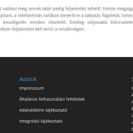
ás valósul meg, ennek okán pedig feljelentés tehető. Fontos megjeg
ítani, a telefonhívás valóban kimeríti-e a zaklatás fogalmát, ism
 beszélgetés minden részletét. Esetleg súlyosabb bűncselek
setben feljelentést kell tenni a rendőrségen.
Adatok
Impresszum
Általános felhasználási feltételek
Adatvédelmi tájékoztató
Integritási tájékoztató