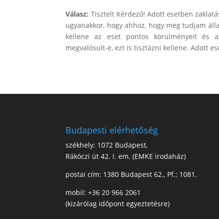
Válasz:
Tisztelt Kérdező! Adott esetben zaklat
ugyanakkor, hogy ahhoz, hogy meg tudjam állap
kellene az eset pontos körülményeit és a
megvalósult-e, ezt is tisztázni kellene. Adott e
Budapesti elérhetőség
székhely: 1072 Budapest,
Rákóczi út 42. I. em. (EMKE irodaház)
postai cím: 1380 Budapest 62., Pf.: 1081.
mobil: +36 20 966 2061
(kizárólag időpont egyeztetésre)