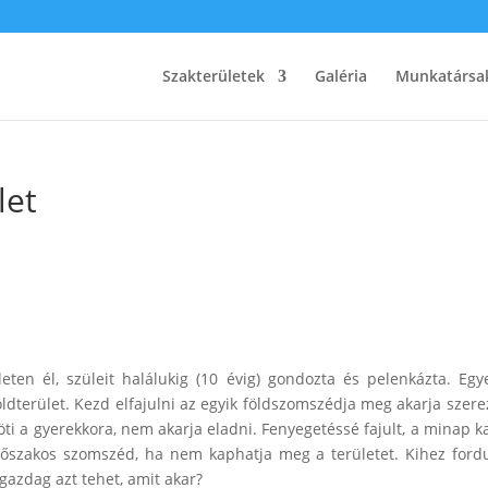
Szakterületek
Galéria
Munkatársa
let
ten él, szüleit halálukig (10 évig) gondozta és pelenkázta. Egy
ldterület. Kezd elfajulni az egyik földszomszédja meg akarja szere
öti a gyerekkora, nem akarja eladni. Fenyegetéssé fajult, a minap k
 erőszakos szomszéd, ha nem kaphatja meg a területet. Kihez ford
gazdag azt tehet, amit akar?