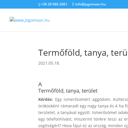
+36 20 966 2061
info@jogomvan.hu
Termőföld, tanya, terü
2021.05.18.
A
Termőföld, tanya, terület
Kérdés:
Egy ismerősömért aggódom. Külterüle
örökösként rámaradt egy nagy tanya és 4 ha fö
területet, a tanyával együtt. Ismerősömet odak
egy telefonhívást, miszerint tönkre teszi az
segítségért? Hova fajul ez az ország, minden új