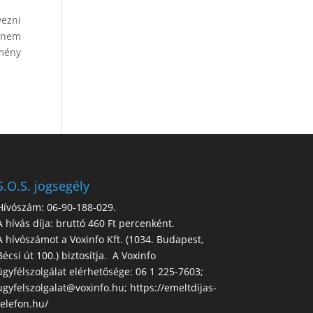
yezni
ernem
mény
S.O.S. jogsegély
Hívószám: 06-90-188-029.
A hívás díja: bruttó 460 Ft percenként.
A hívószámot a Voxinfo Kft. (1034. Budapest,
Bécsi út 100.) biztosítja. A Voxinfo
ügyfélszolgálat elérhetősége: 06 1 225-7603;
ugyfelszolgalat@voxinfo.hu; https://emeltdijas-
telefon.hu/