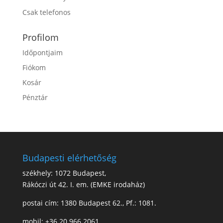
Csak telefonos
Profilom
Időpontjaim
Fiókom
Kosár
Pénztár
Budapesti elérhetőség
székhely: 1072 Budapest,
Rákóczi út 42. I. em. (EMKE irodaház)
postai cím: 1380 Budapest 62., Pf.: 1081.
mobil: +36 20 966 2061