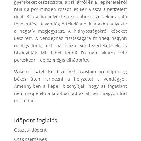
gyerekeket összecsípte, a csillárról és a képkeretekről
hullik a por minden koszos, és kéri vissza a befizetett
díjat. Kilátásba helyezte a különböző szervekhez való
feljelentést. A vendég értékelésnél kilátásba helyezte
a negatív megjegyzést. A hiányosságokról képeket
készített. A vendégház tisztaságára mindég nagyon
odafigyelünk, ezt az előző vendégértékelések is
bizonyítják. Mit lehet tenni? Én nem akarok vele
pereskedni, de ez mégis elháborító.
Válasz:
Tisztelt Kérdező! Azt javaslom próbálja meg
békés úton rendezni a helyzetet a vendéggel.
Amennyiben a képek bizonyítják, hogy az ingatlant
nem megfelelő állapotban adták át nem nagyon tud
mit tenni..
Időpont foglalás
Összes időpont
Csak személyes