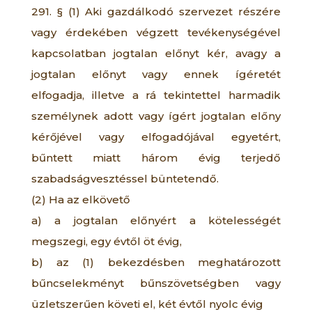
291. § (1) Aki gazdálkodó szervezet részére
vagy érdekében végzett tevékenységével
kapcsolatban jogtalan előnyt kér, avagy a
jogtalan előnyt vagy ennek ígéretét
elfogadja, illetve a rá tekintettel harmadik
személynek adott vagy ígért jogtalan előny
kérőjével vagy elfogadójával egyetért,
bűntett miatt három évig terjedő
szabadságvesztéssel büntetendő.
(2) Ha az elkövető
a) a jogtalan előnyért a kötelességét
megszegi, egy évtől öt évig,
b) az (1) bekezdésben meghatározott
bűncselekményt bűnszövetségben vagy
üzletszerűen követi el, két évtől nyolc évig