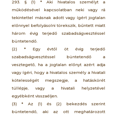
293. § (1) * Aki hivatalos személyt a
működésével kapcsolatban neki vagy rá
tekintettel másnak adott vagy ígért jogtalan
előnnyel befolyásolni törekszik, bűntett miatt
három évig terjedő szabadságvesztéssel
büntetendő.
(2) * Egy évtől öt évig terjedő
szabadságvesztéssel büntetendő a
vesztegető, ha a jogtalan előnyt azért adja
vagy ígéri, hogy a hivatalos személy a hivatali
kötelességét megszegje, a hatáskörét
túllépje, vagy a hivatali helyzetével
egyébként visszaéljen.
(3) * Az (1) és (2) bekezdés szerint
büntetendő, aki az ott meghatározott