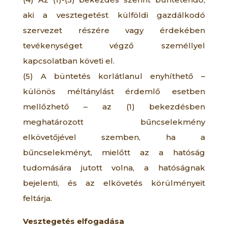
aki a vesztegetést külföldi gazdálkodó
szervezet részére vagy érdekében
tevékenységet végző személlyel
kapcsolatban követi el.
(5) A büntetés korlátlanul enyhíthető –
különös méltánylást érdemlő esetben
mellőzhető – az (1) bekezdésben
meghatározott bűncselekmény
elkövetőjével szemben, ha a
bűncselekményt, mielőtt az a hatóság
tudomására jutott volna, a hatóságnak
bejelenti, és az elkövetés körülményeit
feltárja.
Vesztegetés elfogadása