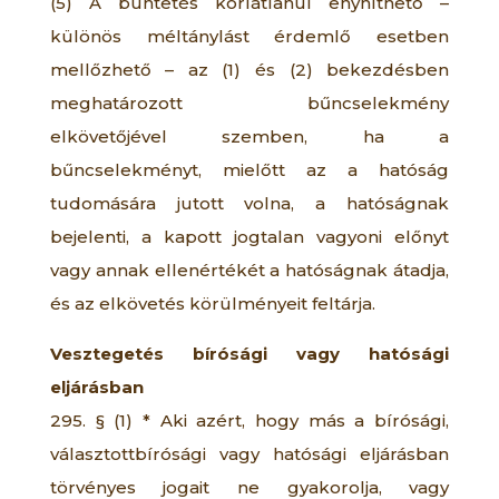
(5) A büntetés korlátlanul enyhíthető –
különös méltánylást érdemlő esetben
mellőzhető – az (1) és (2) bekezdésben
meghatározott bűncselekmény
elkövetőjével szemben, ha a
bűncselekményt, mielőtt az a hatóság
tudomására jutott volna, a hatóságnak
bejelenti, a kapott jogtalan vagyoni előnyt
vagy annak ellenértékét a hatóságnak átadja,
és az elkövetés körülményeit feltárja.
Vesztegetés bírósági vagy hatósági
eljárásban
295. § (1) * Aki azért, hogy más a bírósági,
választottbírósági vagy hatósági eljárásban
törvényes jogait ne gyakorolja, vagy