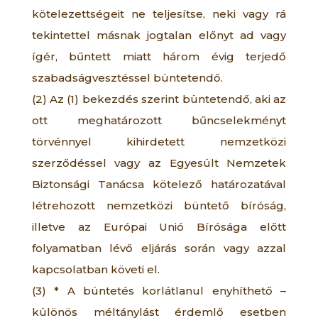
kötelezettségeit ne teljesítse, neki vagy rá
tekintettel másnak jogtalan előnyt ad vagy
ígér, bűntett miatt három évig terjedő
szabadságvesztéssel büntetendő.
(2) Az (1) bekezdés szerint büntetendő, aki az
ott meghatározott bűncselekményt
törvénnyel kihirdetett nemzetközi
szerződéssel vagy az Egyesült Nemzetek
Biztonsági Tanácsa kötelező határozatával
létrehozott nemzetközi büntető bíróság,
illetve az Európai Unió Bírósága előtt
folyamatban lévő eljárás során vagy azzal
kapcsolatban követi el.
(3) * A büntetés korlátlanul enyhíthető –
különös méltánylást érdemlő esetben