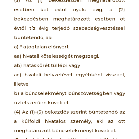
(3) Az (1) bekezdésben meghatározott
esetben két évtől nyolc évig, a (2)
bekezdésben meghatározott esetben öt
évtől tíz évig terjedő szabadságvesztéssel
büntetendő, aki
a) * a jogtalan előnyért
aa) hivatali kötelességét megszegi,
ab) hatáskörét túllépi, vagy
ac) hivatali helyzetével egyébként visszaél,
illetve
b) a bűncselekményt bűnszövetségben vagy
üzletszerűen követi el.
(4) Az (1)-(3) bekezdés szerint büntetendő az
a külföldi hivatalos személy, aki az ott
meghatározott bűncselekményt követi el.