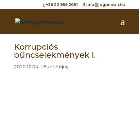
+36 20 966 2061
info@jogomvan.hu
Korrupciós
bűncselekmények I.
2020.12.04.
|
Büntetőjog