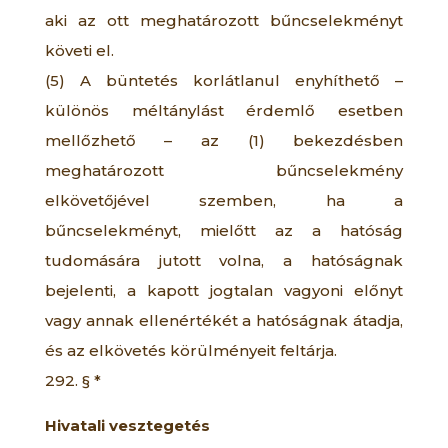
aki az ott meghatározott bűncselekményt
követi el.
(5) A büntetés korlátlanul enyhíthető –
különös méltánylást érdemlő esetben
mellőzhető – az (1) bekezdésben
meghatározott bűncselekmény
elkövetőjével szemben, ha a
bűncselekményt, mielőtt az a hatóság
tudomására jutott volna, a hatóságnak
bejelenti, a kapott jogtalan vagyoni előnyt
vagy annak ellenértékét a hatóságnak átadja,
és az elkövetés körülményeit feltárja.
292. § *
Hivatali vesztegetés