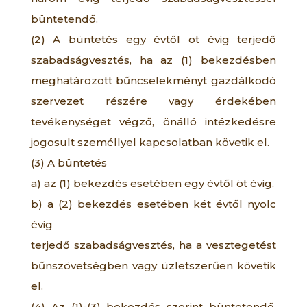
büntetendő.
(2) A büntetés egy évtől öt évig terjedő
szabadságvesztés, ha az (1) bekezdésben
meghatározott bűncselekményt gazdálkodó
szervezet részére vagy érdekében
tevékenységet végző, önálló intézkedésre
jogosult személlyel kapcsolatban követik el.
(3) A büntetés
a) az (1) bekezdés esetében egy évtől öt évig,
b) a (2) bekezdés esetében két évtől nyolc
évig
terjedő szabadságvesztés, ha a vesztegetést
bűnszövetségben vagy üzletszerűen követik
el.
(4) Az (1)-(3) bekezdés szerint büntetendő,