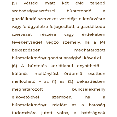
(5) Vétség miatt két évig terjedő
szabadságvesztéssel büntetendő a
gazdálkodó szervezet vezetője, ellenőrzésre
vagy felügyeletre feljogosított, a gazdálkodó
szervezet részére vagy érdekében
tevékenységet végző személy, ha a (4)
bekezdésben meghatározott
bűncselekményt gondatlanságból követi el.
(6) A büntetés korlátlanul enyhíthető –
különös méltánylást érdemlő esetben
mellőzhető – az (1) és (2) bekezdésben
meghatározott bűncselekmény
elkövetőjével szemben, ha a
bűncselekményt, mielőtt az a hatóság
tudomására jutott volna, a hatóságnak